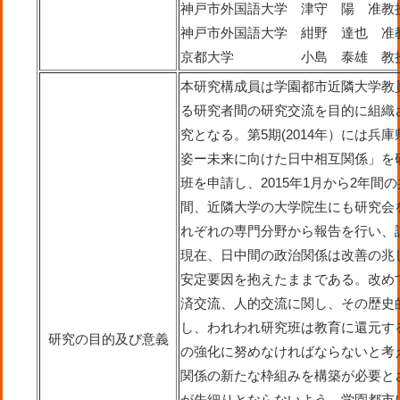
神戸市外国語大学 津守 陽 准教
神戸市外国語大学 紺野 達也 准
京都大学 小島 泰雄 教
本研究構成員は学園都市近隣大学教
る研究者間の研究交流を目的に組織
究となる。第5期(2014年）には兵
姿ー未来に向けた日中相互関係」を
班を申請し、2015年1月から2年間
間、近隣大学の大学院生にも研究会
れぞれの専門分野から報告を行い、
現在、日中間の政治関係は改善の兆
安定要因を抱えたままである。改め
済交流、人的交流に関し、その歴史
し、われわれ研究班は教育に還元す
研究の目的及び意義
の強化に努めなければならないと考
関係の新たな枠組みを構築が必要と
が先細りとならないよう、学園都市