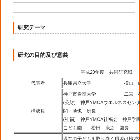
研究テーマ
研究の目的及び意義
平成29年度 共同研究班
代表者
兵庫県立大学 横山 由
神戸市看護大学 二宮 啓
(公財) 神戸YMCAウエルネスセン
構成員
間 勝也 所長
(社福) 神戸YMCA社福会 神戸学園
こども園 松田 康之 園長
現在の子どもを取り巻く環境は地域