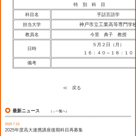
特 別 科 目
科目名
手話言語学
担当大学
神戸市立工業高等専門学
教員名
今里 典子 教授
５月２日（月）
日時
１６：４０～１８：１０
備考
≪ 戻る
最新ニュース
（→一覧へ）
2025.7.10
2025年度高大連携講座後期科目再募集