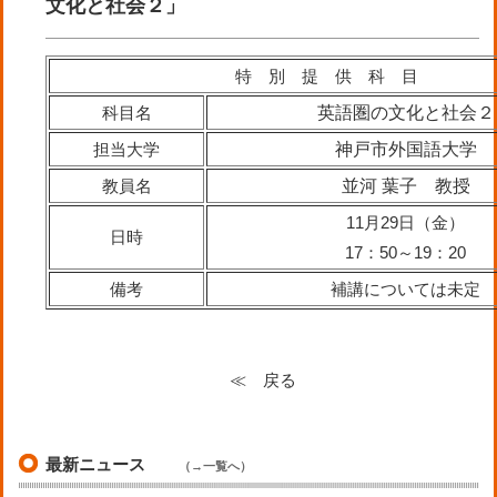
文化と社会２」
特 別 提 供 科 目
科目名
英語圏の文化と社会２
担当大学
神戸市外国語大学
教員名
並河 葉子 教授
11月29日（金）
日時
17：50～19：20
備考
補講については未定
≪ 戻る
最新ニュース
（→一覧へ）