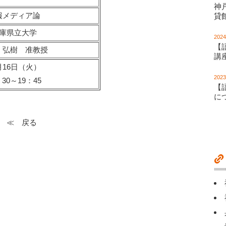
神
報メディア論
貸
庫県立大学
2024
【
 弘樹 准教授
講
月16日（火）
2023
：30～19：45
【
に
≪ 戻る