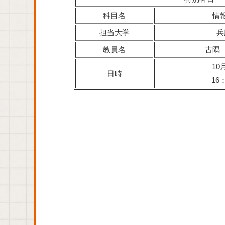
科目名
情
担当大学
兵
教員名
古隅
10
日時
16