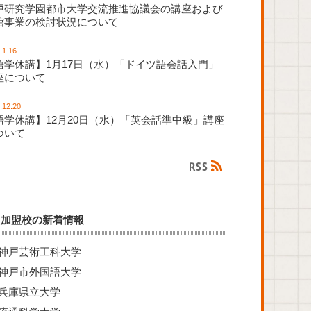
戸研究学園都市大学交流推進協議会の講座および
館事業の検討状況について
.1.16
語学休講】1月17日（水）「ドイツ語会話入門」
座について
.12.20
語学休講】12月20日（水）「英会話準中級」講座
ついて
加盟校の新着情報
神戸芸術工科大学
神戸市外国語大学
兵庫県立大学