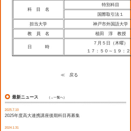
特別科目
科 目 名
国際取引法１
担当大学
神戸市外国語大学
教 員 名
植田 淳 教授
７月５日（木曜）
日 時
１７：５０～１９：２
≪ 戻る
最新ニュース
（→一覧へ）
2025.7.10
2025年度高大連携講座後期科目再募集
2024.1.31