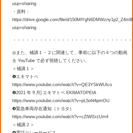
usp=sharing
・
資料：
https://drive.googl
e.com/file/d/150MlYgN6DMWzny1p2_Z4mB
usp=sharing
・・・・・・・・・・・・・・・・・・・・・・・・・・・
◎
また、
補講１・２に関連して
、
事前
に
以下の４つの動画
を
YouTube
で必ず視聴して
く
だ
さい。
＜補講１＞
❶
エキマトペ
https://www.youtube.com/watch?v=QE3YSkWUIco
❷
2021
年
9
月
]
エキマトペ
EKIMATOPEIA
https://www.
youtube.com/watch?v=pL5ohl4pmOU
❸
緊急車両存在通知
（トヨタ）
https://www.youtube.com/watch?v=cZIWl1rzUm4
＜補講２＞
❹
電話リレーサービス