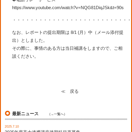
https://www.youtube
.com/watch?v=NQG81DiqJSk&t=90s
・・・・・・・・・・・・・・・・・・・・・・・・・・・
なお
、
レポートの提出期限は
8/1
(月）
中（メール添付提
出）としました。
その際に
、
事情のある
方
は
当日補講をしますので、
ご相
談
く
だ
さい。
≪ 戻る
最新ニュース
（→一覧へ）
2025.7.10