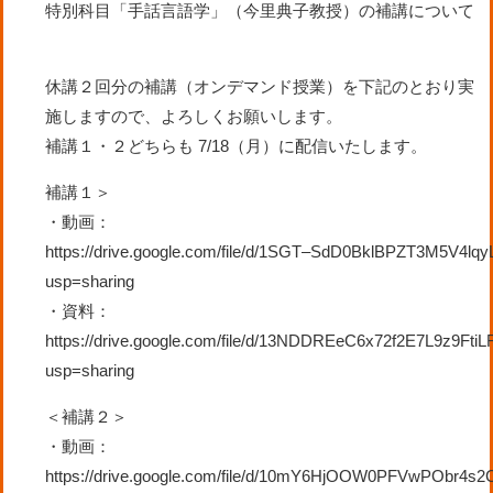
特別
科目「
手話言語学」
（
今里典子
教授）
の
補講
に
つい
て
休講２回分
の
補講
（
オンデマンド
授業
）
を
下記
の
とお
り
実
施
し
ま
す
の
で、
よ
ろ
し
くお
願
い
し
ま
す。
補講１・２
ど
ち
ら
も
7/18
（
月）
に
配信い
た
し
ま
す。
補講１＞
・
動画：
https://drive.google.com/file/d/1SGT
–
SdD0BklBPZT3M5V4lqyL
usp=sharing
・
資料：
https://drive.google.com/file/d/13NDDREeC6x72f2E7L9z9Fti
usp=sharing
＜補講
２
＞
・
動画：
https://drive.google.com/file/d/10mY6HjOOW0PFVwPObr4s2